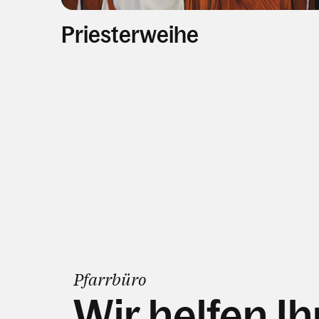
Priesterweihe
Pfarrbüro
Wir helfen I