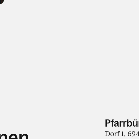
Pfarrbü
hnen
Dorf 1, 6