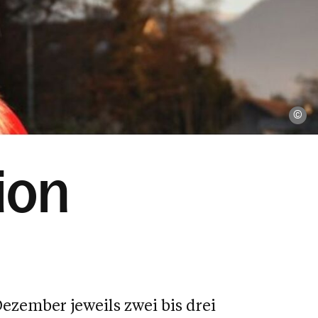
KK
ion
ezember jeweils zwei bis drei