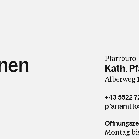
Pfarrbüro
hnen
Kath. P
Alberweg 1
+43 5522 7
pfarramt.to
Öffnungsze
Montag bis