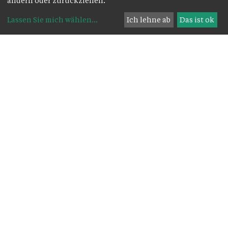
ändern oder zurückziehen.
Lassen Sie mich wählen
...
Ich lehne ab
Das ist ok
Auf einen Blick
Kirche
Pfarrkirche Hll. Cornelius und Cyprian -
Alberweg 1, 6806 Feldkirch Tosters
Pfarre
Alberweg 1
, 6800 Feldkirch
Feldkirch
+43 5522 72289
Tosters
pfarramt.tosters@kath-kirche-
feldkirch.at