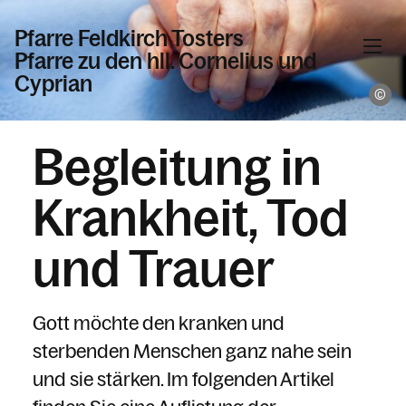
Pfarre Feldkirch Tosters
Pfarre zu den hll. Cornelius und
Cyprian
ca
Informationen
Begleitung in
Krankheit, Tod
Kalender
und Trauer
Personen
Gott möchte den kranken und
sterbenden Menschen ganz nahe sein
Kontakt
und sie stärken. Im folgenden Artikel