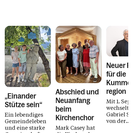
Neuer Pr
für die
Kummen
region
Abschied und
„Einander
Neuanfang
Mit 1. Se
Stütze sein“
wechselt 
beim
Gabriel St
Ein lebendiges
Kirchenchor
von der
Gemeindeleben
Kummenbe
und eine starke
Mark Casey hat