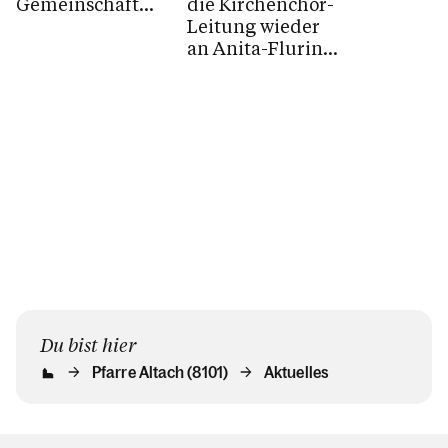
in den
Gemeinschaft
die Kirchenchor-
Pfarrverb
basieren auf
Leitung wieder
Blons-St...
einer
an Anita-Flurina
unbezahlbaren
Ströhle
Säule: dem
übergeben.
Ehrenamt. Und...
Du bist hier
Pfarre Altach (8101)
Aktuelles