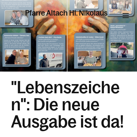
Pfarre Altach Hl. Nikolaus
Informationen
Kalender
"Lebenszeiche
Personen
n": Die neue
Kontakt
Ausgabe ist da!