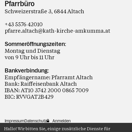
Pfarrbüro
Schweizerstraße 3, 6844 Altach
+43 5576 42010
pfarre.altach@kath-kirche-amkumma.at
Sommeröffnungszeiten:
Montag und Dienstag
von 9 Uhr bis 11 Uhr
Bankverbindung:
Empfängername: Pfarramt Altach
Bank: Raiffeisenbank Altach
IBAN: AT10 3742 2000 0865 7009
BIC: RVVGAT2B429
Impressum
Datenschutz
Anmelden
Hallo! Wir bitten Sie, einige zusätzliche Dienste für