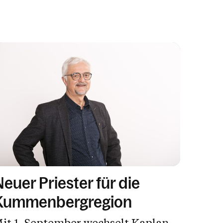
Neuer Priester für die
Kummenbergregion
it 1. September wechselt Kaplan