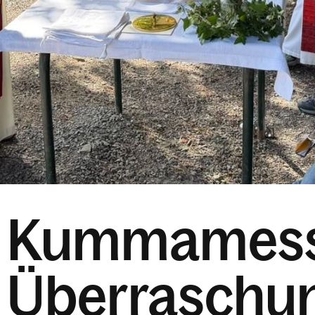
Kummamess
Überraschu