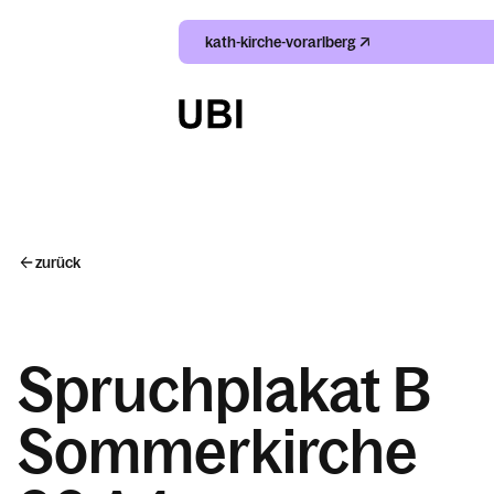
kath-kirche-vorarlberg
Suche
Index
zurück
Kalender
Spruchplakat B
Sommerkirche