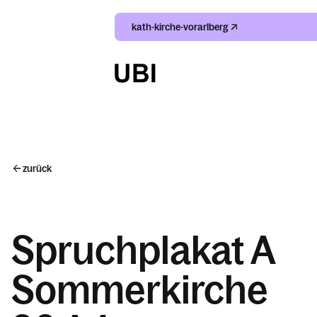
kath-kirche-vorarlberg
Suche
Index
zurück
Kalender
Spruchplakat A
Sommerkirche