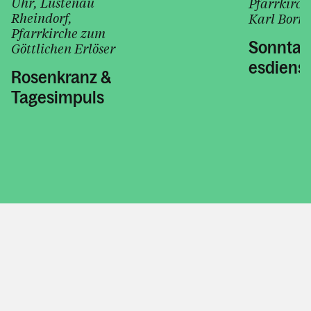
Uhr
, Lustenau
Pfarrkirch
Rheindorf
,
Karl Borr
Pfarrkirche zum
Sonntag
Göttlichen Erlöser
esdienst
Rosenkranz &
Tagesimpuls