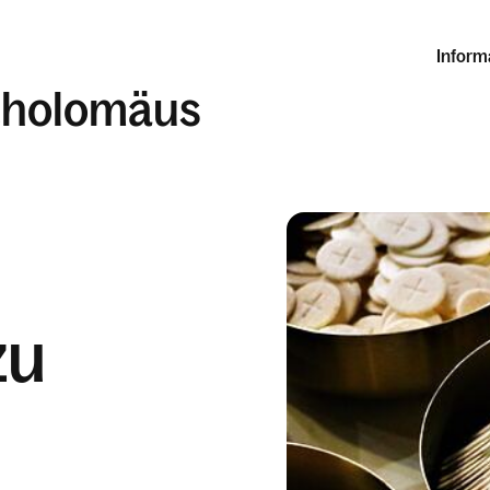
Inform
rtholomäus
zu