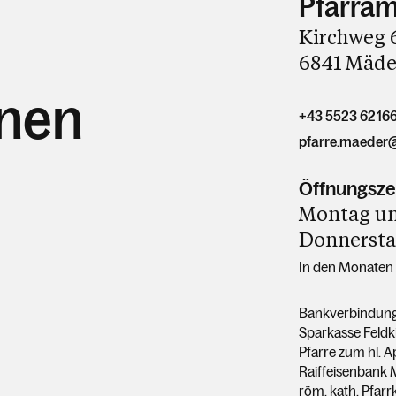
Pfarram
Kirchweg 
6841 Mäde
hnen
+43 5523 6216
pfarre.maeder
Öffnungsze
Montag und
Donnerstag
In den Monaten J
Bankverbindung
Sparkasse Feldk
Pfarre zum hl. 
Raiffeisenbank 
röm. kath. Pfar