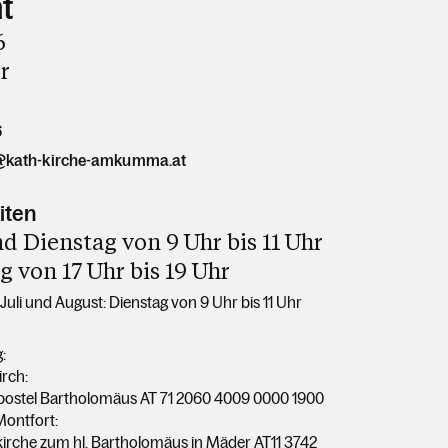
t
6
r
6
@kath-kirche-amkumma.at
iten
 Dienstag von 9 Uhr bis 11 Uhr
 von 17 Uhr bis 19 Uhr
uli und August: Dienstag von 9 Uhr bis 11 Uhr
:
irch:
Apostel Bartholomäus AT 71 2060 4009 0000 1900
Montfort:
rkirche zum hl. Bartholomäus in Mäder
AT11 3742