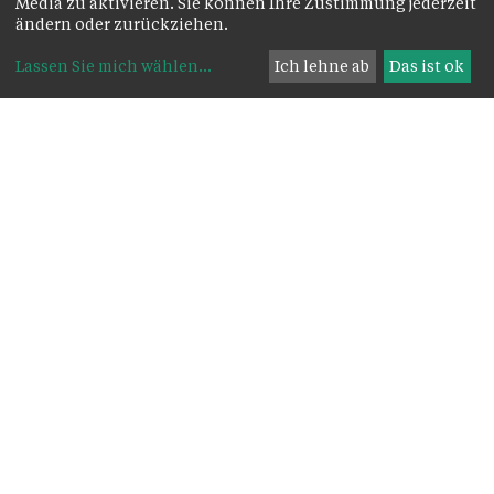
Media zu aktivieren. Sie können Ihre Zustimmung jederzeit
ändern oder zurückziehen.
Lassen Sie mich wählen
...
Ich lehne ab
Das ist ok
Unsere Artikel
alle Artikel
Neuer Priester
„Why we sing“
für die
– 140 Jahre
Kummenberg
Kirchenchor