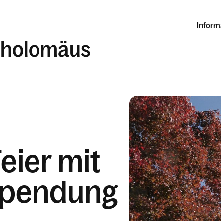
Inform
rtholomäus
eier mit
pendung