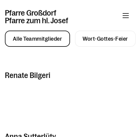
Pfarre Großdorf
Pfarre zum hl. Josef
Alle Teammitglieder
Wort-Gottes-Feier
Informationen
Aktuelles & News
Renate Bilgeri
Gemeinschaft
durch das Jahr
Pfarrhaus Großdorf
Kommunionvorbereitung
Sebastiansbruderschaft
Sakramente und sakramentale
Angebote
Anna Sutterlüty