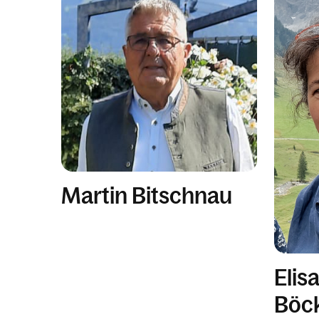
Martin Bitschnau
Elis
Böc