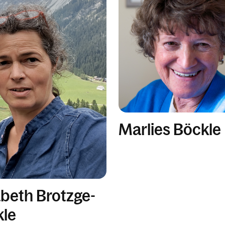
Marlies Böckle
abeth Brotzge-
kle