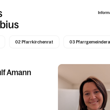
s
Inform
ebius
02 Pfarrkirchenrat
03 Pfarrgemeindera
ulf Amann