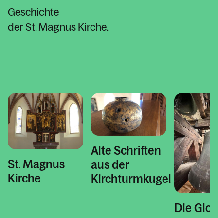
Kinder & Familie
Geschichte
Wiedereintritt
der St. Magnus Kirche.
Pilgerwege
Geschichte der St. Magnus Kirche
Fotogalerien
Pfarrblatt
Pfarrsaal Schlins
Kalender
Alte Schriften
St. Magnus
aus der
Kirche
Kirchturmkugel
Personen
Die Glo