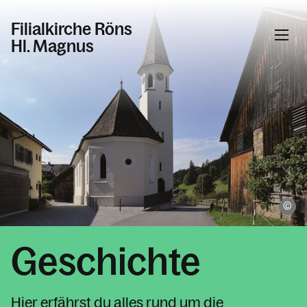
Filialkirche Röns
Hl. Magnus
Informationen
Aktuelles & News
Gemeinschaft
Geburtsläuten
Taufe, Erstkommunion, Firmung,
Ma
Hochzeit, Krankensalbung, Beichte
Besuch der Hauskranken
Geschichte
Tod, Beerdigung und Trauer
Jugend
Hier erfährst du alles rund um die