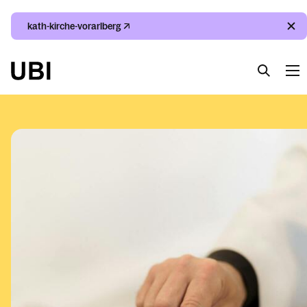
kath-kirche-vorarlberg
Suche
Index
Kalender