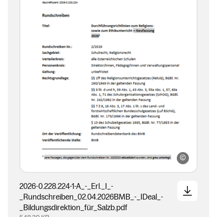
KKV / Sc
2026-0.228.224-1-A_-_Erl._I_-
_Rundschreiben_02.04.2026BMB_-_IDeal_-
_Bildungsdirektion_für_Salzb.pdf