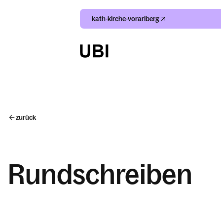
kath-kirche-vorarlberg
Suche
Index
zurück
Kalender
Rundschreiben