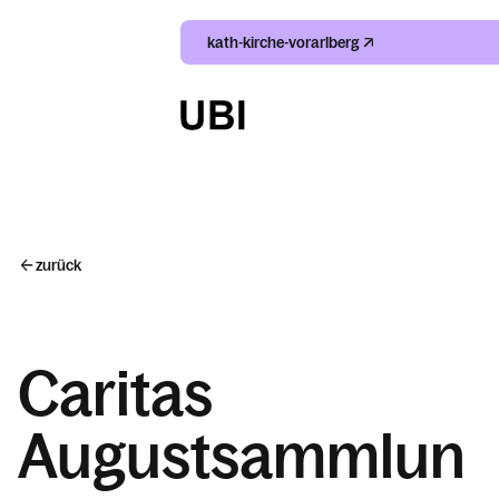
kath-kirche-vorarlberg
Suche
Index
zurück
Kalender
Caritas
Augustsammlun