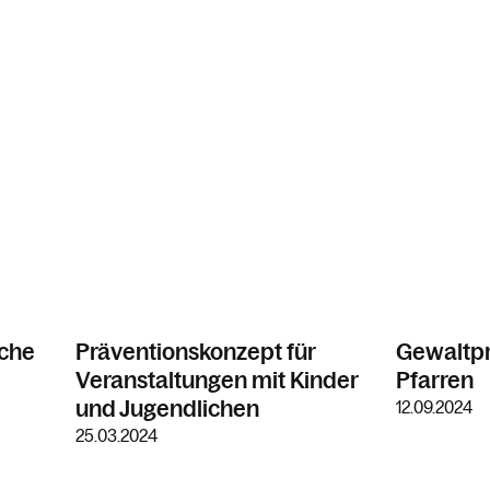
sche
Präventionskonzept für
Gewaltpr
Veranstaltungen mit Kinder
Pfarren
und Jugendlichen
12.09.2024
25.03.2024