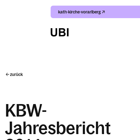
kath-kirche-vorarlberg
Suche
Index
zurück
Kalender
KBW-
Jahresbericht