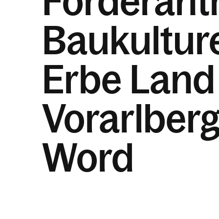
Förderant
Baukulture
Erbe Land
Vorarlber
Word