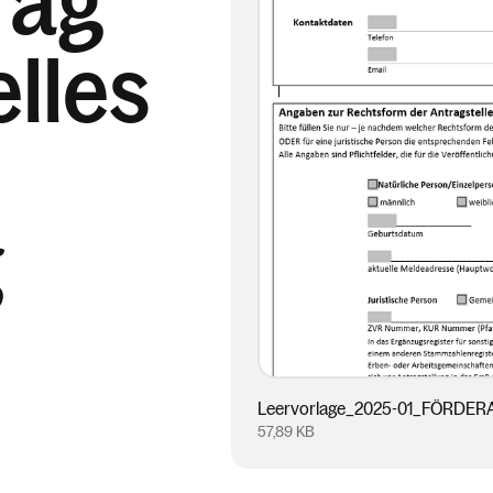
rag
lles
g
Leervorlage_2025-01_FÖRDERA
57,89 KB