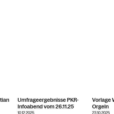
tian
Umfrageergebnisse PKR-
Vorlage 
Infoabend vom 26.11.25
Orgeln
10.12.2025
23.10.2025