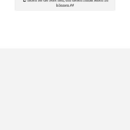
laden Sie die Seite neu
, um diesen Inhalt sehen zu
können.##