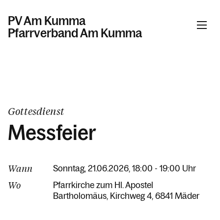
PV Am Kumma
Pfarrverband Am Kumma
Informationen
Kalender
Gottesdienst
Messfeier
Personen
Wann
Sonntag, 21.06.2026, 18:00 - 19:00 Uhr
Kontakt
Wo
Pfarrkirche zum Hl. Apostel
Bartholomäus
Kirchweg 4
6841 Mäder