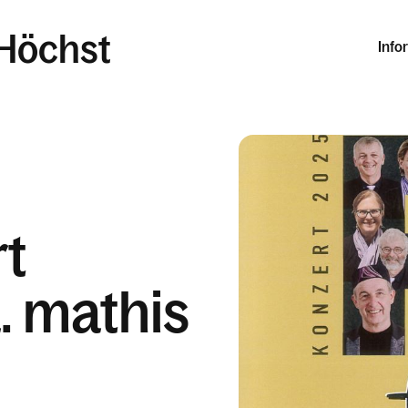
Höchst
Info
t
a. mathis