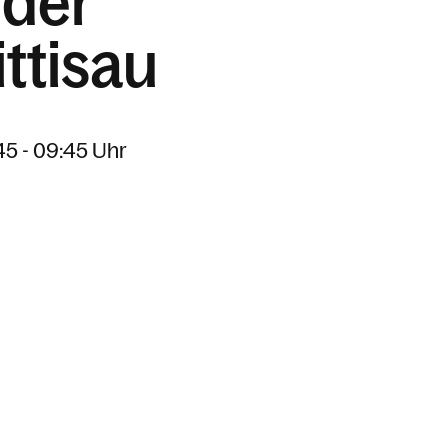
 der
ittisau
45 - 09:45 Uhr