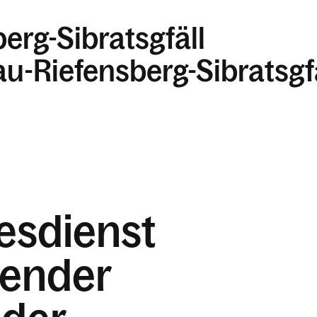
berg-Sibratsgfäll
au-Riefensberg-Sibratsgf
esdienst
ßender