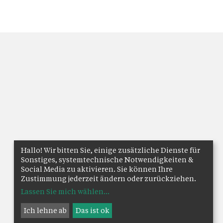
Hallo! Wir bitten Sie, einige zusätzliche Dienste für
Sonstiges, systemtechnische Notwendigkeiten &
Social Media zu aktivieren. Sie können Ihre
Zustimmung jederzeit ändern oder zurückziehen.
Lassen Sie mich wählen
...
Ich lehne ab
Das ist ok