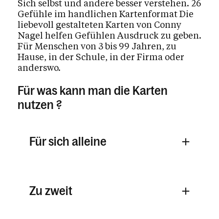
Sich selbst und andere besser verstehen. 26
Gefühle im handlichen Kartenformat Die
Kultur & Erbe
liebevoll gestalteten Karten von Conny
Nagel helfen Gefühlen Ausdruck zu geben.
Ethik & Verantwortung
Für Menschen von 3 bis 99 Jahren, zu
Hause, in der Schule, in der Firma oder
anderswo.
Glaube & Feste
Für was kann man die Karten
nutzen ?
Das Kirchenjahr im Überblick
Aktionen
Kirche & Ich
Für sich alleine
Aktuelles
Zu zweit
Kalender