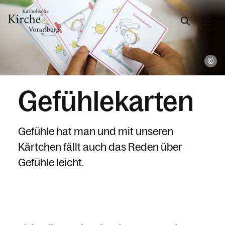
Ka
Gesellschaft & Kultur
Gefühlekarten
Zusammen leben
Familie
Gefühle hat man und mit unseren
Kinder & Jugend
Kärtchen fällt auch das Reden über
Frauen
Gefühle leicht.
Männer
Senior:innen
Menschen mit Beeinträchtigung
LGBTQIA+