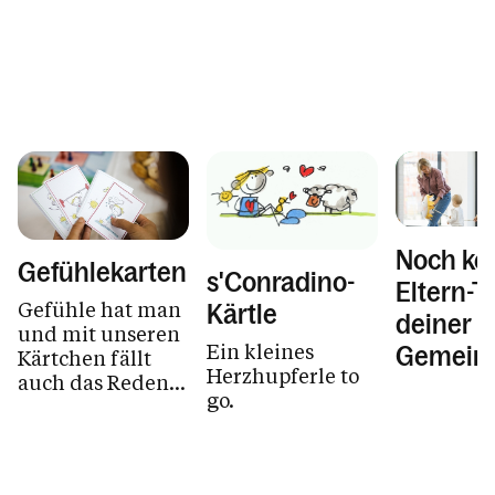
Noch ke
Gefühlekarten
s'Conradino-
Eltern-Tr
Gefühle hat man
Kärtle
deiner
und mit unseren
Ein kleines
Gemein
Kärtchen fällt
Herzhupferle to
auch das Reden
go.
über Gefühle
leicht.