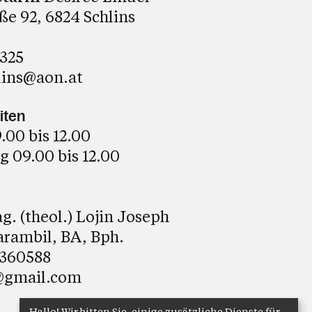
e 92, 6824 Schlins
8325
lins@aon.at
iten
00 bis 12.00
 09.00 bis 12.00
. (theol.) Lojin Joseph
arambil, BA, Bph.
8360588
@gmail.com
Hallo! Wir bitten Sie, einige zusätzliche Dienste für