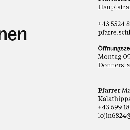
Hauptstraß
+43 5524 
hnen
pfarre.sch
Öffnungsze
Montag 09.
Donnerstag
Pfarrer
Mag
Kalathipp
+43 699 1
lojin6824