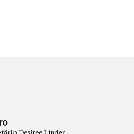
ro
etärin
Desiree Linder