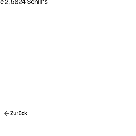
e 2
6824 Schlins
Zurück