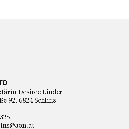
ro
etärin
Desiree Linder
e 92, 6824 Schlins
8325
lins@aon.at