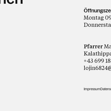
Öffnungsze
Montag 09.
Donnerstag
Pfarrer
Mag
Kalathipp
+43 699 1
lojin6824
Impressum
Datens