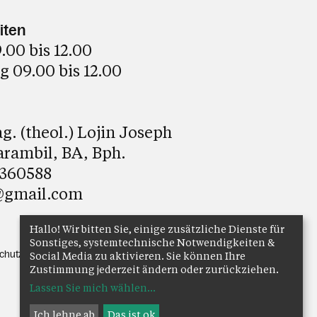
iten
00 bis 12.00
 09.00 bis 12.00
. (theol.) Lojin Joseph
arambil, BA, Bph.
8360588
@gmail.com
Hallo! Wir bitten Sie, einige zusätzliche Dienste für
Sonstiges, systemtechnische Notwendigkeiten &
chutz
Anmelden
Social Media zu aktivieren. Sie können Ihre
Zustimmung jederzeit ändern oder zurückziehen.
Lassen Sie mich wählen
...
Ich lehne ab
Das ist ok