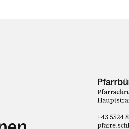
Pfarrbü
Pfarrsekr
Hauptstraß
+43 5524 
hnen
pfarre.sch