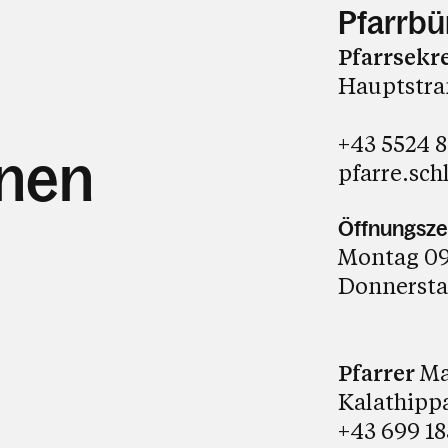
Pfarrbü
Pfarrsekr
Hauptstraß
+43 5524 
hnen
pfarre.sch
Öffnungsze
Montag 09.
Donnerstag
Pfarrer
Mag
Kalathipp
+43 699 1