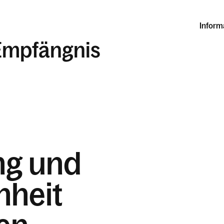
Inform
Empfängnis
ng und
nheit