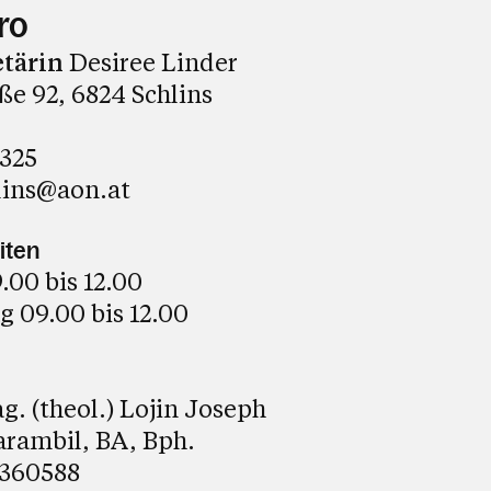
ro
etärin
Desiree Linder
e 92, 6824 Schlins
8325
lins@aon.at
iten
00 bis 12.00
 09.00 bis 12.00
. (theol.) Lojin Joseph
arambil, BA, Bph.
8360588