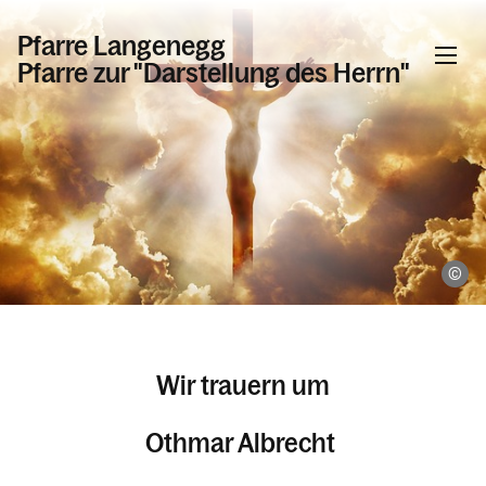
Pfarre Langenegg
Pfarre zur "Darstellung des Herrn"
Informationen
Kalender
pi
Personen
Wir trauern um
Kontakt
Othmar Albrecht