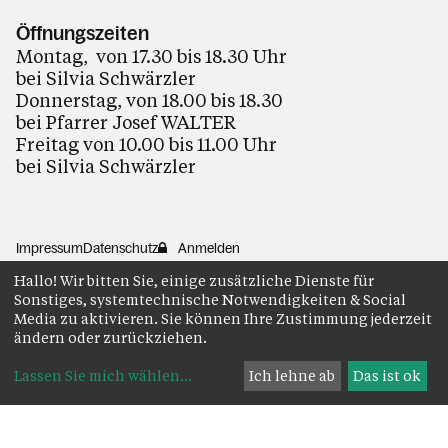
Öffnungszeiten
Montag, von 17.30 bis 18.30 Uhr
bei Silvia Schwärzler
Donnerstag, von 18.00 bis 18.30
bei Pfarrer Josef WALTER
Freitag von 10.00 bis 11.00 Uhr
bei Silvia Schwärzler
Impressum
Datenschutz
Anmelden
Hallo! Wir bitten Sie, einige zusätzliche Dienste für
Sonstiges, systemtechnische Notwendigkeiten & Social
Media zu aktivieren. Sie können Ihre Zustimmung jederzeit
ändern oder zurückziehen.
Lassen Sie mich wählen
...
Ich lehne ab
Das ist ok