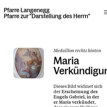
Pfarre Langenegg
Pfarre zur "Darstellung des Herrn"
Informationen
Aktuelles
Medaillon rechts hinten
Sakramente
Maria
Tod, Beerdigung & Trauer
Verkündigu
Mario Nußbaumer
Pfarrkirche und Kapellen
Pfarrblatt
Dieses Bild widmet sich
Gremien und Arbeitskreise
der
Erscheinung des
Wieder - Eintritt
Engels Gabriel, in der
er Maria verkündet
,