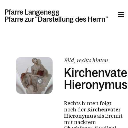
Pfarre Langenegg
Pfarre zur "Darstellung des Herrn"
Informationen
Aktuelles
Bild, rechts hinten
Sakramente
Kirchenvate
Tod, Beerdigung & Trauer
Hieronymus
Mario Nußbaumer
Pfarrkirche und Kapellen
Pfarrblatt
Rechts hinten folgt
Gremien und Arbeitskreise
noch der
Kirchenvater
Wieder - Eintritt
Hieronymus
als Eremit
mit nacktem