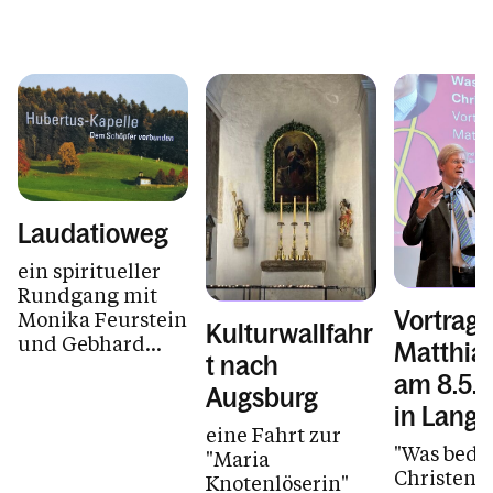
Laudatioweg
ein spiritueller
Rundgang mit
Vortrag 
Monika Feurstein
Kulturwallfahr
und Gebhard
Matthia
t nach
Bechter
am 8.5.
Augsburg
in Lang
eine Fahrt zur
"Was bede
"Maria
Christent
Knotenlöserin"