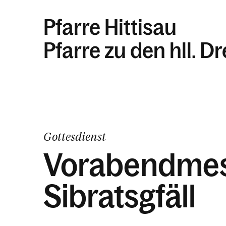
Pfarre Hittisau
Pfarre zu den hll. D
Gottesdienst
Vorabendmes
Sibratsgfäll