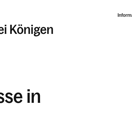
Inform
rei Königen
se in