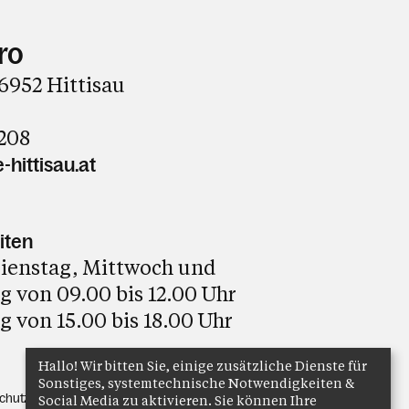
ro
 6952 Hittisau
208
-hittisau.at
iten
ienstag, Mittwoch und
 von 09.00 bis 12.00 Uhr
 von 15.00 bis 18.00 Uhr
Hallo! Wir bitten Sie, einige zusätzliche Dienste für
Sonstiges, systemtechnische Notwendigkeiten &
chutz
Anmelden
Social Media zu aktivieren. Sie können Ihre