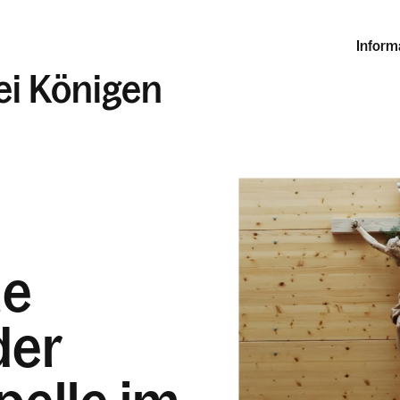
Inform
rei Königen
he
der