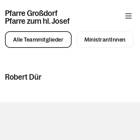
Pfarre Großdorf
Pfarre zum hl. Josef
Alle Teammitglieder
MinistrantInnen
Informationen
Aktuelles & News
Robert Dür
Gemeinschaft
durch das Jahr
Pfarrhaus Großdorf
Kommunionvorbereitung
Sebastiansbruderschaft
Sakramente und sakramentale
Angebote