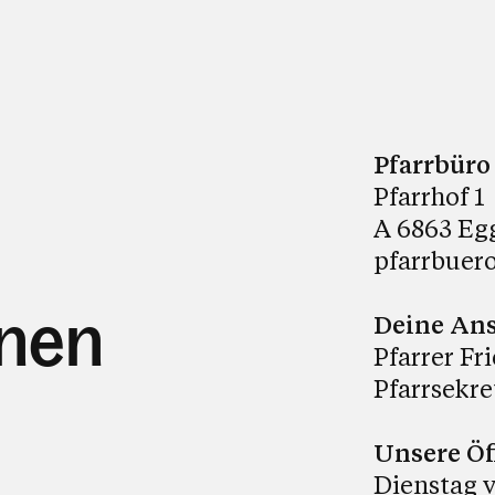
Pfarrbüro
Pfarrhof 1
A 6863 Eg
pfarrbuer
hnen
Deine Ans
Pfarrer F
Pfarrsekre
Unsere Öf
Dienstag v