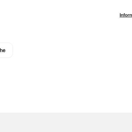
Infor
he