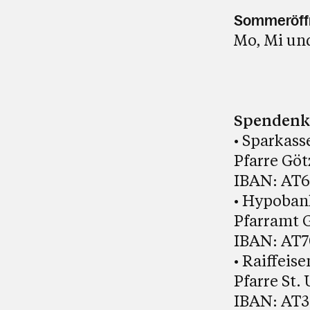
Sommeröffn
Mo, Mi und
Spendenko
• Sparkass
Pfarre Götz
IBAN: AT6
• Hypoban
Pfarramt Gö
IBAN: AT7
• Raiffeis
Pfarre St. 
IBAN: AT3