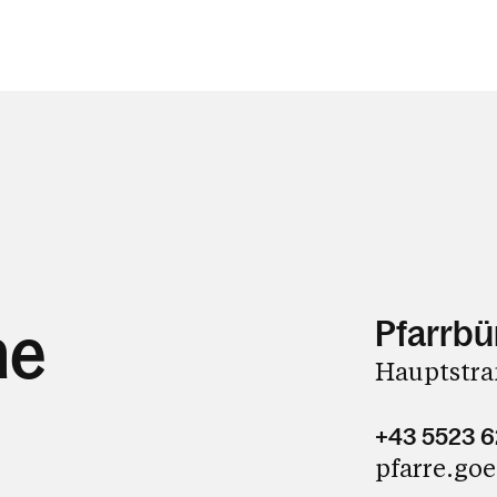
Pfarrbü
ne
Hauptstraß
+43 5523 
pfarre.go