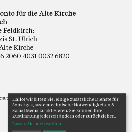
nto für die Alte Kirche
ich
e Feldkirch:
is St. Ulrich
lte Kirche -
6 2060 4031 0032 6820
chutz
Anmelden
Hallo! Wir bitten Sie, einige zusätzliche Dienste für
Sonstiges, systemtechnische Notwendigkeiten &
Social Media zu aktivieren. Sie können Ihre
Zustimmung jederzeit ändern oder zurückziehen.
Lassen Sie mich wählen
...