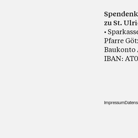
Spendenko
zu St. Ulr
• Sparkass
Pfarre Götz
Baukonto A
IBAN: AT0
Impressum
Datens