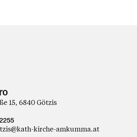
ro
e 15, 6840 Götzis
62255
etzis@kath-kirche-amkumma.at