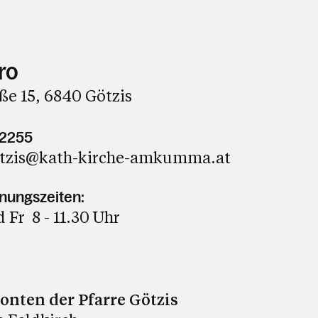
ro
e 15, 6840 Götzis
62255
etzis@kath-kirche-amkumma.at
ungszeiten:
 Fr 8 - 11.30 Uhr
nten der Pfarre Götzis