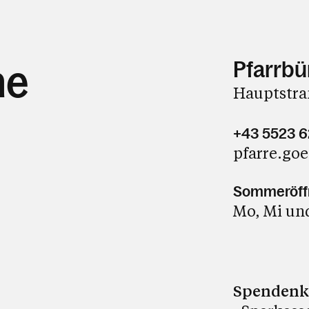
Pfarrbü
ne
Hauptstraß
+43 5523 
pfarre.go
Sommeröffn
Mo, Mi und
Spendenko