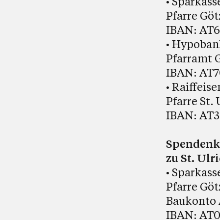
• Sparkass
Pfarre Götz
IBAN: AT6
• Hypoban
Pfarramt Gö
IBAN: AT7
• Raiffeis
Pfarre St. 
IBAN: AT3
Spendenko
zu St. Ulr
• Sparkass
Pfarre Götz
Baukonto A
IBAN: AT0