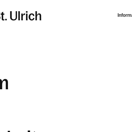
t. Ulrich
Inform
m
d