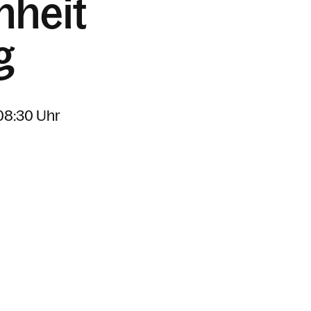
nheit
g
 08:30 Uhr