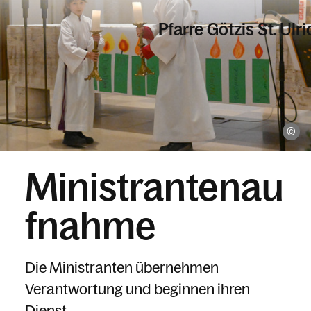
Pfarre Götzis St. Ulri
Informationen
Ro
Kalender
Ministrantenau
Personen
fnahme
Kontakt
Die Ministranten übernehmen
Verantwortung und beginnen ihren
Dienst