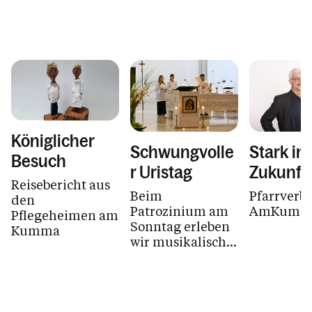
Königlicher
Schwungvolle
Stark in 
Besuch
r Uristag
Zukunft
Reisebericht aus
Beim
Pfarrverb
den
Patrozinium am
AmKumm
Pflegeheimen am
Sonntag erleben
Kumma
wir musikalische
und gesangliche
Köstlichkeiten.
AmSchluss gabs
eine