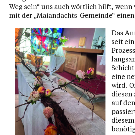
Weg sein“ uns auch wörtlich hilft, wenn
mit der „Maiandachts-Gemeinde“ einen
Das Ann
seit ei
Prozess
langsa
Schicht
eine ne
wird. O
diesen
auf den
passier
diesem
benötig