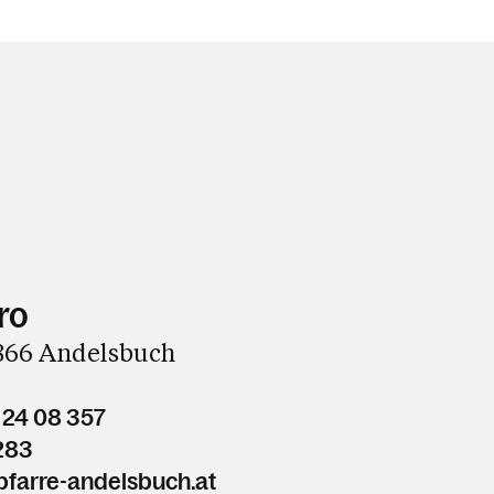
ro
6866 Andelsbuch
 24 08 357
283
farre-andelsbuch.at