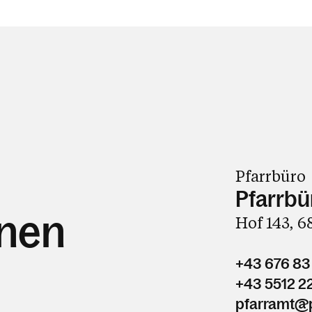
Pfarrbüro
Pfarrbü
hnen
Hof 143, 
+43 676 83
+43 5512 2
pfarramt@p