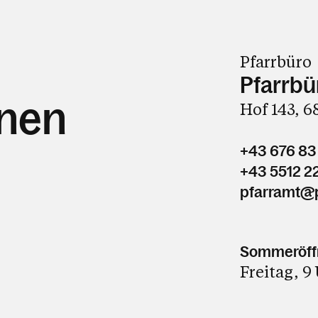
Pfarrbüro
Pfarrbü
hnen
Hof 143, 
+43 676 83
+43 5512 2
pfarramt@p
Sommeröffn
Freitag, 9 