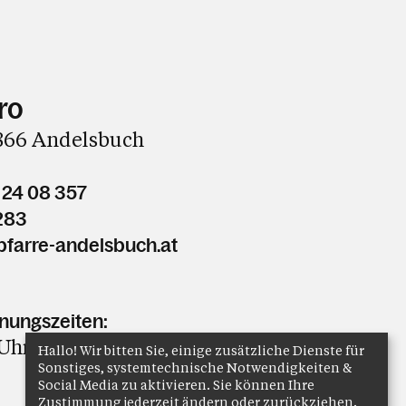
ro
6866 Andelsbuch
 24 08 357
283
farre-andelsbuch.at
ungszeiten:
Uhr bis 11 Uhr
Hallo! Wir bitten Sie, einige zusätzliche Dienste für
Sonstiges, systemtechnische Notwendigkeiten &
Social Media zu aktivieren. Sie können Ihre
Zustimmung jederzeit ändern oder zurückziehen.