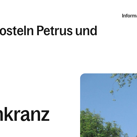
Inform
posteln Petrus und
nkranz