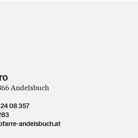
ro
6866 Andelsbuch
 24 08 357
283
farre-andelsbuch.at