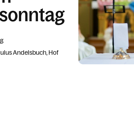
ssonntag
ig
Paulus Andelsbuch
Hof