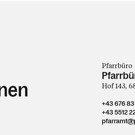
Pfarrbüro
Pfarrbü
hnen
Hof 143, 
+43 676 83
+43 5512 2
pfarramt@p