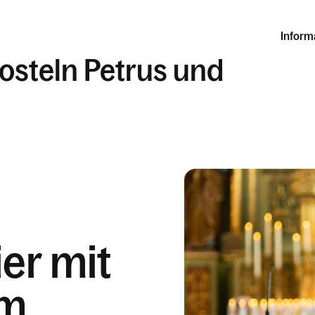
Inform
posteln Petrus und
ier mit
um