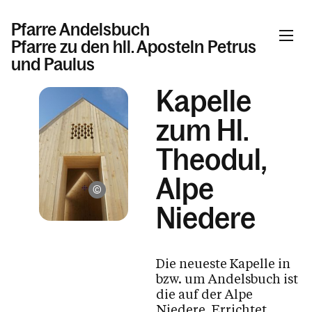
Pfarre Andelsbuch
Pfarre zu den hll. Aposteln Petrus
und Paulus
Kapelle
Informationen
zum Hl.
Theodul,
Aktuelles & News
Gemeinschaft
Alpe
Familie Feuerstein
Taufe, Hochzeit, Erstkommunion &
Niedere
Firmung
Tod, Beerdigung & Trauer
Jugend
Die neueste Kapelle in
bzw. um Andelsbuch ist
Kinder & Familie
die auf der Alpe
Niedere. Errichtet
Pfarre / Kapellen / Kaplanhaus