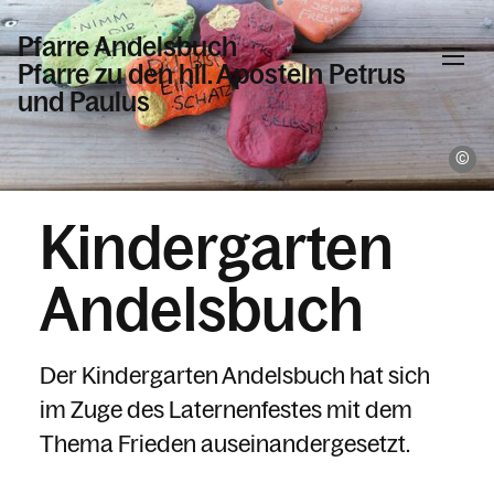
Pfarre Andelsbuch
Pfarre zu den hll. Aposteln Petrus
und Paulus
Ki
Informationen
Kindergarten
Kalender
Andelsbuch
Personen
Der Kindergarten Andelsbuch hat sich
im Zuge des Laternenfestes mit dem
Kontakt
Thema Frieden auseinandergesetzt.