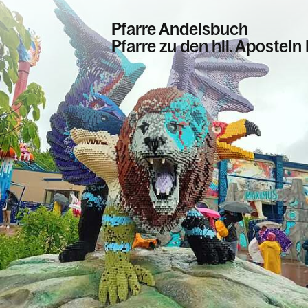
Pfarre Andelsbuch
Pfarre zu den hll. Apostel
Informationen
Kalender
Personen
Kontakt