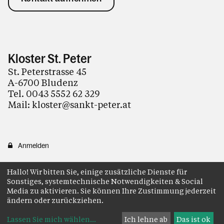
Kloster St. Peter
St. Peterstrasse 45
A-6700 Bludenz
Tel. 0043 5552 62 329
Mail: kloster@sankt-peter.at
Anmelden
Hallo! Wir bitten Sie, einige zusätzliche Dienste für
Sonstiges, systemtechnische Notwendigkeiten & Social
Media zu aktivieren. Sie können Ihre Zustimmung jederzeit
ändern oder zurückziehen.
Lassen Sie mich wählen
...
Ich lehne ab
Das ist ok