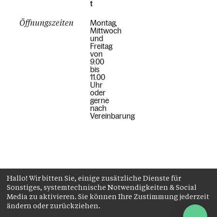
t
Öffnungszeiten
Montag,
Mittwoch
und
Freitag
von
9.00
bis
11.00
Uhr
oder
gerne
nach
Vereinbarung
Hallo! Wir bitten Sie, einige zusätzliche Dienste für
Sonstiges, systemtechnische Notwendigkeiten & Social
Media zu aktivieren. Sie können Ihre Zustimmung jederzeit
Zur
ändern oder zurückziehen.
Organisation