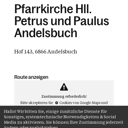
Pfarrkirche Hll.
Petrus und Paulus
Andelsbuch
Hof 143, 6866 Andelsbuch
Route anzeigen
Zustimmung erforderlich!
Bitte akzeptieren Sie
Cookies von Google Maps
und
laden Sie die Seite neu
, um diesen Inhalt sehen zu
Hallo! Wir bitten Sie, einige zusätzliche Dienste für
können.##
Sonstiges, systemtechnische Notwendigkeiten & Social
Media zu aktivieren. Sie können Ihre Zustimmung jederzeit
ändern oder zurückziehen.